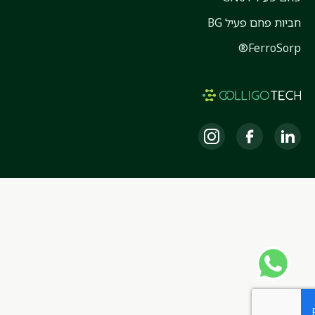
חביות פחם פעיל BG
FerroSorp®