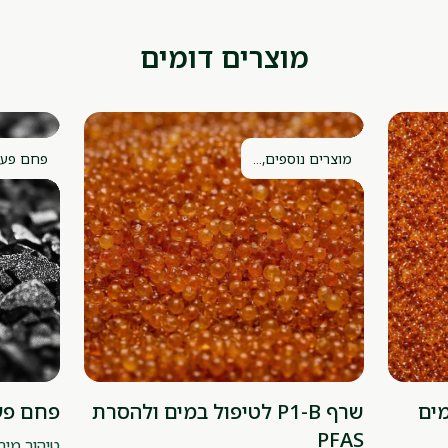
מוצרים דומים
מוצרים נוספים,...
פחם פעיל
במים
שרף P1-B לטיפול במים ולהסרת
פחם פעיל WO30C לטי
PFAS
טיהור מים