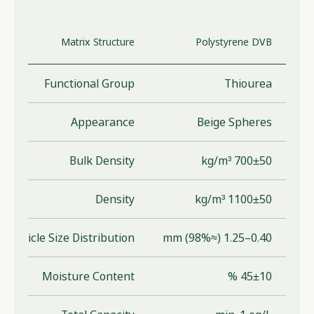
Matrix Structure
Polystyrene DVB
Functional Group
Thiourea
Appearance
Beige Spheres
Bulk Density
700±50 kg/m³
Density
1100±50 kg/m³
Particle Size Distribution
0.40–1.25 (≈98%) mm
Moisture Content
45±10 %